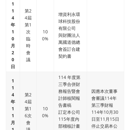
1
1
第2
增資利永環
4
4屆
球科技股份
年
第1
有限公司
1
次
10
與財團法人
0
臨
0%
萬國道德總
月
時
會簽訂合建
2
會
契約書
0
議
日
114 年度第
1
三季合併財
1
務報告暨會
因應本次董事
4
第2
計師核閱報
會審議114年
年
4屆
告書稿
第三季財報
1
第1
10
訂定本公司
114年10月30
1
6次
0%
115年度內
日至11月15日
月
會
部稽核計畫
停止交易本公
1
議