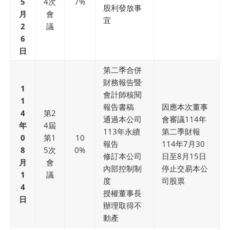
5
4次
7%
股利發放事
月
會
宜
2
議
6
日
第二季合併
財務報告暨
1
會計師核閱
1
報告書稿
因應本次董事
4
第2
通過本公司
會審議114年
年
4屆
113年永續
第二季財報
0
第1
10
報告
114年7月30
8
5次
0%
修訂本公司
日至8月15日
月
會
內部控制制
停止交易本公
1
議
度
司股票
4
授權董事長
日
辦理取得不
動產