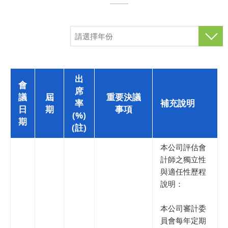
出
會
席
議
屆
重要決議
率
補充說明
日
期
事項
(%)
期
(註)
本公司評估會
計師之獨立性
與適任性歷程
說明：
本公司審計委
員會每年定期