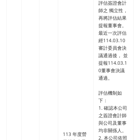
評估簽證會計
師之 獨立性，
再將評估結果
提報董事會。
最近一次評估
經114.03.10
審計委員會決
議通過後， 並
提報114.03.1
0董事會決議
通過。
評估機制如
下：
1. 確認本公司
之簽證會計師
與公司及董事
均非關係人。
113 年度營
2. 本公司依照