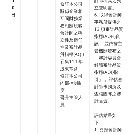
1
計師出具之獨
修訂本公司
0
立聲明書。
關係企業相
日
6. 取得會計師
互間財務業
事務所提供之
務相關規範
13 項審計品質
會計師之獨
指標(AQIs)資
立性及適任
訊， 並依據主
性及審計品
管機關發布之
質指標(AQI)
「審計委員會
召集114 年
解讀審計品質
股東常會
指標(AQI)指
修訂本公司
引」， 評估會
內部控制制
計師事務所及
度
查核團隊之審
晉升主管人
計品質。
員
評估結果如
下：
1. 簽證會計師