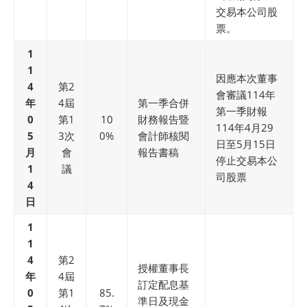
交易本公司股
票。
1
1
因應本次董事
4
第2
會審議114年
年
4屆
第一季合併
第一季財報
0
第1
10
財務報告暨
114年4月29
5
3次
0%
會計師核閱
日至5月15日
月
會
報告書稿
停止交易本公
1
議
司股票
4
日
1
1
4
第2
授權董事長
年
4屆
訂定配息基
0
第1
85.
準日及現金