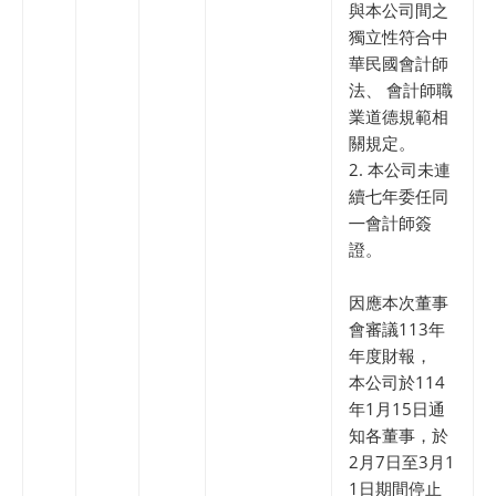
與本公司間之
獨立性符合中
華民國會計師
法、 會計師職
業道德規範相
關規定。
2. 本公司未連
續七年委任同
㇐會計師簽
證。
因應本次董事
會審議113年
年度財報，
本公司於114
年1月15日通
知各董事，於
2月7日至3月1
1日期間停止