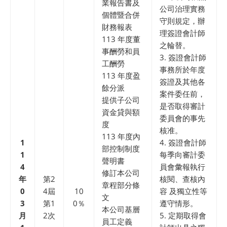
業報告書及
公司治理實務
個體暨合併
守則規定，辦
財務報表
理簽證會計師
113 年度董
之輪替。
事酬勞和員
3. 簽證會計師
工酬勞
事務所於年度
113 年度盈
簽證及其他各
餘分派
案件委任前，
提供子公司
是否取得審計
資金貸與額
委員會的事先
度
核准。
113 年度內
1
4. 簽證會計師
部控制制度
1
每季向審計委
聲明書
4
員會彙報執行
修訂本公司
年
第2
核閱、查核內
章程部分條
0
4屆
10
容 及獨立性等
文
3
第1
0％
遵守情形。
本公司基層
月
2次
5. 定期取得會
員工定義