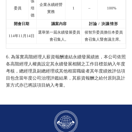
張
企業永續經營
委員
培
1
–
100%
實務
德
開會日期
議案內容
討論 / 決議情形
選舉第一屆永續發展委員
侯智升委員擔任本委員
114年11月14日
會召集人。
會召集人暨會議主席。
6. 為落實高階經理人薪資報酬連結永續發展績效，本公司依照
各高階經理人權責設定其永續發展相關之工作目標並納入年度
考核，總經理及副總經理或其他相當職級者其年度績效評估項
目包含當年度公司治理評鑑結果，其薪資報酬之給付原則及計
算方式亦已將該項目納入考量。