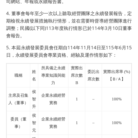
司網站、年報或永續報告書。
4. 董事會每年至少一次以上聽取經營團隊之永續發展報告，定
期檢視永續發展措施執行情形，並在需要時督導經營團隊進行
調整；民國(以下同)113年度執行情形已於114年3月10日董事
會報告。
5. 本屆永續發展委員會任期自114年11月14日至115年6月15
日，永續發展委員會專業資格、經驗及運作情形如下：
所具備之永續
實際出
姓
委託出
實際出席率 (%)
職稱
專業知識與能
席次數
名
席次數
【Ｂ/Ａ】
力
B
侯
主席及召集
企業永續經營
智
1
–
100%
人（董事）
實務
升
侯
委員（董
企業永續經營
智
1
–
100%
事）
實務
元